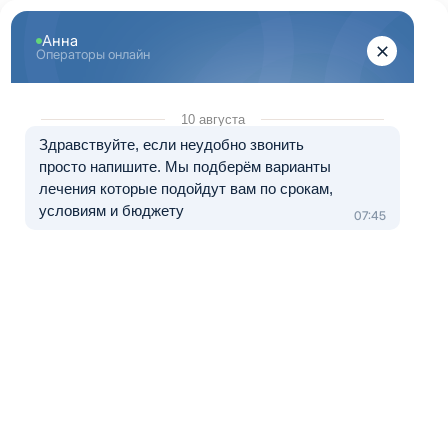
Перейти к основному содержанию
"Здоровый Краснодар"
+7 (861) 205-08-87
8 (800) 333-20-07
Телефон в Краснодаре
Бесплатно по России
Перезвоните мне
Медуслуги — клиника «Медлайт», лицензия № Л041-01126-
23/00323876 от 08.07.2021
Лечение в рассрочку от 0 до 12 месяцев
Наркологическая помощь
Реабилитационный
центр Здоровый
Краснодар
оказывает
профессиональную
помощь зависимым
от наркотиков.