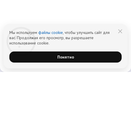
Имеются противопоказания — консультация врача обязательна.
18+
Информация не является публичной офертой (ст. 437 ГК РФ).
Политика обработки персональных
Cогласие на обработку персональных
данных
данных
Мы используем
файлы cookie
, чтобы улучшить сайт для
вас. Продолжая его просмотр, вы разрешаете
использование cookie.
Понятно
Главная