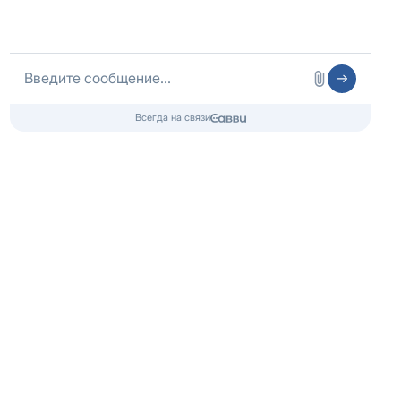
ОГРНИП 316325600085756 от 01.08.2016 года
Медицинская лицензия
Медицинские услуги
ООО «Медлайт»
Лицензия № Л041-01126-23/00323876
от 08.07.2021, Минздрав Краснодарского Края
Контакты 24/7
8 (800) 333-20-07
Бесплатно по России
+7 (861) 205-08-87
Телефон в Краснодаре
info@czm.su
Информационный наркологический центр. Мы подбираем программу и
организуем запись; медпроцедуры проводит клиника-партнёр.