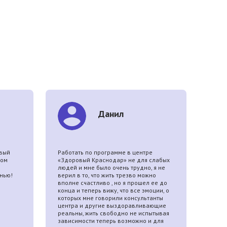
Данил
овый
Работать по программе в центре
Я поп
ром
«Здоровый Краснодар» не для слабых
«Здо
людей и мне было очень трудно, я не
употр
нью!
верил в то, что жить трезво можно
сил и
вполне счастливо , но я прошел ее до
мне з
конца и теперь вижу, что все эмоции, о
не с
которых мне говорили консультанты
нарко
центра и другие выздоравливающие
реальны, жить свободно не испытывая
зависимости теперь возможно и для