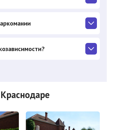
наркомании
козависимости?
 Краснодаре