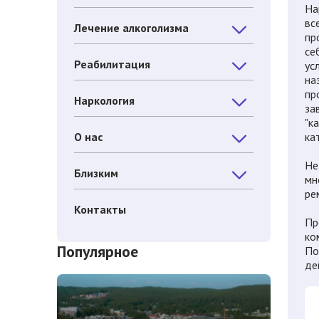
На
вс
Лечение алкоголизма
пр
се
Реабилитация
ус
на
пр
Наркология
за
"к
О нас
ка
Не
Близким
мн
ре
Контакты
Пр
ко
Популярное
По
де