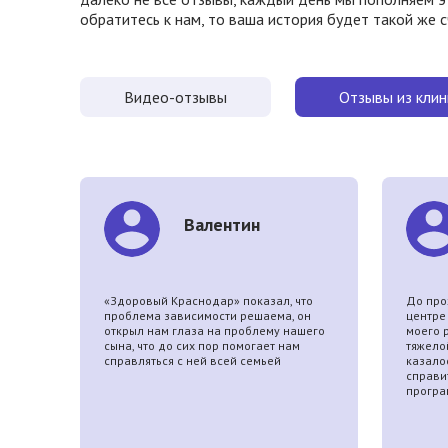
обратитесь к нам, то ваша история будет такой же 
Видео-отзывы
Отзывы из клин
Валентин
ает.
«Здоровый Краснодар» показал, что
До про
й
проблема зависимости решаема, он
центре
открыл нам глаза на проблему нашего
моего 
сына, что до сих пор помогает нам
тяжело
справляться с ней всей семьей
казалос
справит
програ