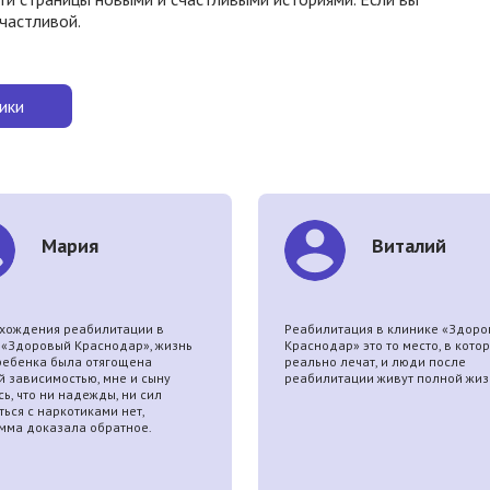
счастливой.
ики
Мария
Виталий
хождения реабилитации в
Реабилитация в клинике «Здор
 «Здоровый Краснодар», жизнь
Краснодар» это то место, в кото
ребенка была отягощена
реально лечат, и люди после
й зависимостью, мне и сыну
реабилитации живут полной жиз
ь, что ни надежды, ни сил
ься с наркотиками нет,
мма доказала обратное.