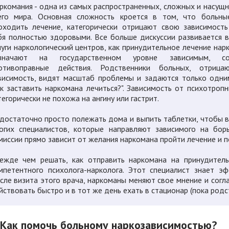
ркомания - одна из самых распространенных, сложных и насущ
его мира. Основная сложность кроется в том, что больны
оходить лечение, категорически отрицают свою зависимост
бя полностью здоровыми. Все больше дискуссии развивается в
луги наркологический центров, как принудительное лечение нар
значают на государственном уровне зависимым, со
отивоправные действия. Родственники больных, отриц
висимость, видят масштаб проблемы и задаются только одн
ак заставить наркомана лечиться?". Зависимость от психотроп
тегорически не похожа на ангину или гастрит.
достаточно просто полежать дома и выпить таблетки, чтобы 
огих специалистов, которые направляют зависимого на бор
миссии прямо зависит от желания наркомана пройти лечение и 
ежде чем решать, как отправить наркомана на принудитель
мпетентного психолога-нарколога. Этот специалист знает э
сле визита этого врача, наркоманы меняют свое мнение и согла
йствовать быстро и в тот же день ехать в стационар (пока родс
Как помочь больному наркозависимостью?