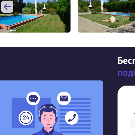
Бес
под